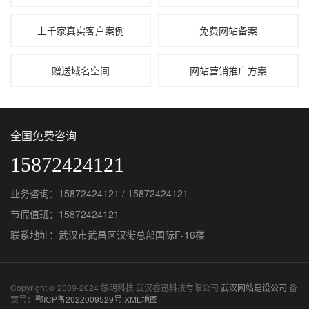
上千家真实客户案例
免费网站备案
赠送域名空间
网站营销推广方案
全国免费咨询
15872424121
业务咨询：15872424121 / 15872424121
节假值班：15872424121
联系地址：武汉市武昌区汉街总部国际F-16楼
Copyright © 2009-2024 黎明科技 武汉睿迅科技有限公司
武汉网站建设公司
备
案号：
鄂ICP备2022009529号
XML地图