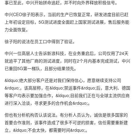
事已至此，中兴开始拼命追赶，并不时向外界释放积极信号。
中兴CEO徐子阳表示，当前的生产已恢复正常，研发进度目前已赶
上年初设定目标，5G测试进度全面赶上国家测试进展，售后服务能
力全面恢复。
徐子阳的说法在员工口中得到了验证。
中兴一位高层人士告诉新浪科技，在业务重启后，公司仅用了24天
就追平了其他厂商的测试进度，同时在2个月内基本完成测试，中兴
已重回5G第一梯队，且部分结果领先。
&ldquo;绝大部分客户还是对我们保持信心，愿意继续支持公司
&rdquo;，该高层称，在&ldquo;禁运事件&rdquo;后，意大利、德国
等客户均表示要加强合作，&ldquo;目前我们正在与全球主流供应商
进行深入洽谈，寻求更多的合作机会&rdquo;。
但也有分析机构否认该说法。有分析人员认为，诚信是很多国家的
首要合作准则，该事件造成了很多不可逆的损害，信任需要重新建
立，&ldquo;不会太快，都需要时间&rdquo;。