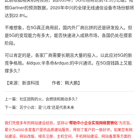
照Gartner的预测数据，2020年中兴的全球无线通信设备市场份额将
达到22.8%。
不难想象，在5G真正商用前，国内外厂商比拼的还是研发投入。但
是5G的变现能力有多大，能否快速进入成熟市场，各国仍处在摸索
阶段。
可以肯定的是，各家厂商需要长期且大量的投入，以此应对5G的新
竞争格局。&ldquo;半条命&rdquo;的中兴通讯，在5G烧钱路上又能
撑多久？
【来源：新浪科技 作者：韩大鹏】
上一篇：社区团购的火，会燃烧和跳动多久？
下一篇：苏宁小店：是“儿戏”还是代表未来
我们凭借多年的网站建设经验，坚持以“
帮助中小企业实现网络营销化
”为宗旨，
累计为4000多家客户提供品质建站服务，得到了客户的一致好评。如果您有网
站建设、网站改版、域名注册、主机空间、手机网站建设、网站备案等方面的