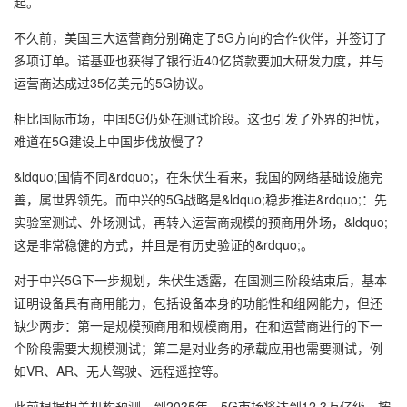
起。
不久前，美国三大运营商分别确定了5G方向的合作伙伴，并签订了
多项订单。诺基亚也获得了银行近40亿贷款要加大研发力度，并与
运营商达成过35亿美元的5G协议。
相比国际市场，中国5G仍处在测试阶段。这也引发了外界的担忧，
难道在5G建设上中国步伐放慢了？
&ldquo;国情不同&rdquo;，在朱伏生看来，我国的网络基础设施完
善，属世界领先。而中兴的5G战略是&ldquo;稳步推进&rdquo;：先
实验室测试、外场测试，再转入运营商规模的预商用外场，&ldquo;
这是非常稳健的方式，并且是有历史验证的&rdquo;。
对于中兴5G下一步规划，朱伏生透露，在国测三阶段结束后，基本
证明设备具有商用能力，包括设备本身的功能性和组网能力，但还
缺少两步：第一是规模预商用和规模商用，在和运营商进行的下一
个阶段需要大规模测试；第二是对业务的承载应用也需要测试，例
如VR、AR、无人驾驶、远程遥控等。
此前根据相关机构预测，到2035年，5G市场将达到12.3万亿级。按