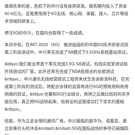
值得庆幸的是，危机下的中兴没有放弃研发。报告期内投入了资金
50.6亿元，这笔费用用于5G无线、核心网、承载、接入、芯片等技
术领域的研发上。
押注5G的中兴，在国内也取得了一些成绩。
本月中旬，在IMT-2020（5G） 推进组组织的中国5G技术研发试验
第三阶段测试中，中兴率先完成了SA模式下3.5GHz系统基站测试。
&ldquo;我们是业界首个率先完成3.5G SA测试，包括实验室测试和
外场测试的厂家。此外还率先完成了NSA低频点的全部测试
&rdquo;，中兴通讯无线经营部总工程师朱伏生告诉新浪科技，在完
成第三阶段的测试后，将配合全球的运营商进行5G的预商用和商用
网络的验证，&ldquo;也要和5G行业结合，商用之后做比较好的杀手
级应用，真正把5G运转起来，给商业的运营成功打下坚实的基础
&rdquo;。
但是，作为立足全球的通讯厂商，中兴面临的是华为、诺基亚、爱
立信等巨头的冲击&mdash;&mdash;5G在国际战场的争夺已硝烟四