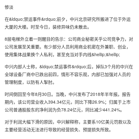
惨淡
在&ldquo;禁运事件&rdquo;前夕，中兴北京研究所搬进了位于外运
大厦的大楼。时至今日，装修异味仍未散去。
8层电梯外立着一则醒目的告示：公司商业秘密关乎公司竞争力，对
公司发展至关重要。有少部分人员利用商业机密在外兼职、创业，
使用集体战果换个人私利，甚至充当对手内线&hellip;&hellip;
中兴内部人士称，&ldquo;禁运事件&rdquo;后，掉队3个月的中兴在
全球设备厂商中已跌出前四，情形不容乐观，内部已加强对人员的
管理制度，以防有人掣肘。
时间倒回至今年8月30日。当晚，中兴发布了2018年半年报。报告
期内，该公司营业收入394.34亿元，同比下降26.9%；归属于上市
公司普通股股东的净利润为负78.24亿元，同比减少441.24%。
对于利润大幅下滑的原因，中兴解释称，主要系10亿美元罚款以及
主要经营活动无法进行导致的经营损失、预提损失所致。