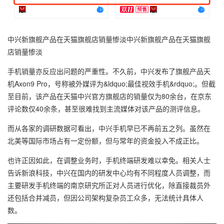
中兴新旗舰产品在天猫旗舰店销量惨淡中兴新旗舰产品在天猫旗舰
店销量惨淡
手机销量亦反应出问题的严重性。不久前，中兴发布了旗舰产品天
机Axon9 Pro，号称被外媒评为&ldquo;最佳视效手机&rdquo;。但截
至目前，该产品在天猫中兴官方旗舰店的销量仅为80余台，在京东
评论数仅40余条，甚至很难找到主流媒体对该产品的测评信息。
而从各家的调研数据可看出，中兴手机早已不再前五之列。虽然在
北美等国际市场占有一定份额，但与常年的资金投入不成正比。
也许正因如此，在调整业务时，手机终端研发难以幸免。相关人士
告诉新浪科技，中兴在国内的研发中心均有不同程度人员调整，而
主要研发手机终端的南京研究所正对人员进行优化，除直接裁员外
还包括合并减员，但因公司架构复杂员工众多，无法统计具体人
数。