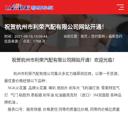
祝贺杭州市利荣汽配有限公司网站开通！
时间：2021-09-16,16:09:44
当前位置：
首页
>
签约案例
>
最新签约
信息来源：
点击：1768 次
祝贺杭州市利荣汽配有限公司网站开通！
欢迎光临！
杭州市利荣汽配有限公司集众多实力雄厚供应商，以第一手货源，
最优惠价格经销以下品种：
NGK火花塞 品牌火花塞 喇叭 雨刮片 刹车片 飞利浦灯泡 雪莱特氙气
灯 气门 粘胶剂 表板蜡 刹车油 化油器清洗剂 （进口）3M双面胶 各种品
牌机油 。
服务口号：服务快捷, 价格更优.同等的质量比价格, 同等的价格比质量.