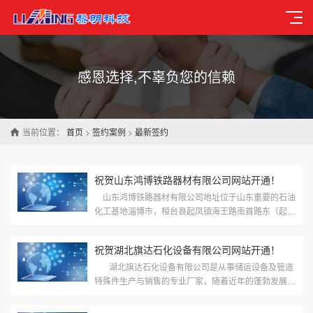
感恩选择,不辜负您的信赖
当前位置：
首页
>
签约案例
>
最新签约
祝贺山东鸿博铁路器材有限公司网站开通！
山东鸿博铁路器材有限公司地址位于山东重要的石油
化工基地淄博市，桓台县起凤镇海王路南首路东（起凤
镇乌北村），于2014年11月18日在桓台县工商行政管
理局注册成立，注册资本为···
祝贺湖北旗达石化设备有限公司网站开通！
湖北旗达石化设备有限公司是从事储运设备及管道
特殊件生产与销售的专业厂家，随着近年的蓬勃发展，
公司多次获得省市级“先进单位”、“文明企业”及“模范单
···