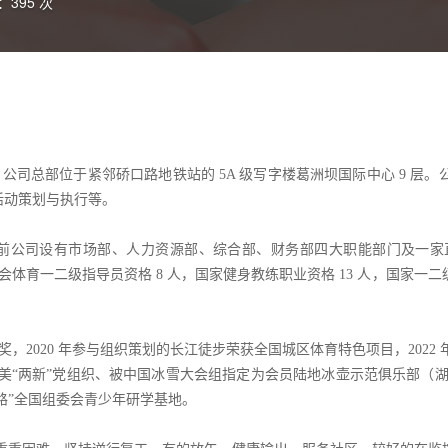
：395 次
 月，公司总部位于紧邻硚口路地铁站的 5A 级写字楼葛洲坝国际中心 9 层
活动策划与执行等。
系认证，目前公司设有市场部、人力资源部、综合部、财务部四大职能部门及一
社会体育一二级指导员资格 8 人，国家健身教练职业资格 13 人，国家一二级
等奖，2020 年参与组织策划的长江徒步荣获全国城区体育特色项目，2022
最美“两新”党组织、被中国冰雪大会组指定为会员陆地冰壶示范俱乐部（湖
路”全国组委会青少年研学基地。