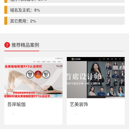
域名及主机：8%
其它费用：2%
推荐精品案例
7
吾岸瑜伽
艺美装饰
···
···