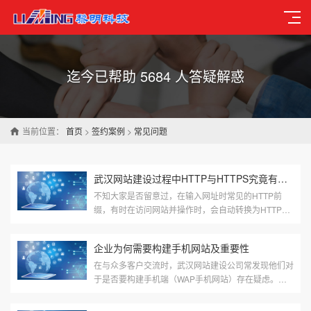
迄今已帮助 5684 人答疑解惑
当前位置：
首页
>
签约案例
>
常见问题
武汉网站建设过程中HTTP与HTTPS究竟有何差异
不知大家是否留意过，在输入网址时常见的HTTP前
缀，有时在访问网站并操作时，会自动转换为HTTPS
格式，这究竟是何原因？武汉网站建设公司的专业人士
来解答：HTTP与HTTPS究竟有何差异？又该如何将
企业为何需要构建手机网站及重要性
H···
在与众多客户交流时，武汉网站建设公司常发现他们对
于是否要构建手机端（WAP手机网站）存在疑虑。因
此，是否拥有专属的手机网站，已然成为中小企业间竞
争的一个关键要素。然而，仍有部分企业认为，既然已