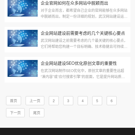
企业官网如何在众多网站中脱颖而出
有了电脑···
对于企业而言，都希望自己企业的官网能够在众多网站
中脱颖而出，制定一份详细的规划，武汉网站建设运营
的时候才不会那么盲目，才可能取得成功，一下是几点
建议：一. 了解竞争对手的发展现状。个人的思维模式
企业网站建设前需要考虑的几个关键核心要点
总是庞···
武汉网站建设之前需要考虑的几个最关键的核心要点，
它们将帮助您构建一个目标明确、技术稳健且可持续成
长的网站。一、明确核心目标与定位（战略层），这是
所有决策的出发点，需要最先明确。1. 网站核···
企业网站建设SEO优化原创文章的重要性
在武汉网站制作SEO优化中，原创文章的重要性远超
“凑内容”或“应付搜索引擎”的层面，它是提升网站质
量、获取长期流量、建立用户信任的核心策略之一。以
下从搜索引擎算法逻辑、用户体验、网站权威性等维
度，详细···
首页
上一页
2
3
4
5
6
下一页
尾页