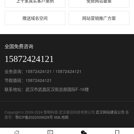
上千家真实客户案例
免费网站备案
赠送域名空间
网站营销推广方案
全国免费咨询
15872424121
业务咨询：15872424121 / 15872424121
节假值班：15872424121
联系地址：武汉市武昌区汉街总部国际F-16楼
Copyright © 2009-2024 黎明科技 武汉睿迅科技有限公司
武汉网站建设公司
备
案号：
鄂ICP备2022009529号
XML地图