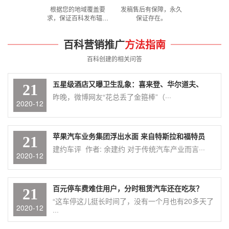
根据您的地域覆盖要
发稿售后有保障，永久
求，保证百科发布辐射
保证存在。
到所需地域。
百科营销推广
方法指南
百科创建的相关问答
五星级酒店又曝卫生乱象：喜来登、华尔道夫、
21
昨晚，微博网友“花总丢了金箍棒”（···
2020-12
苹果汽车业务集团浮出水面 来自特斯拉和福特员
21
建约车评 作者: 余建约 对于传统汽车产业而言···
2020-12
百元停车费难住用户，分时租赁汽车还在吃灰？
21
“这车停这儿挺长时间了，没有一个月也有20多天了
2020-12
···