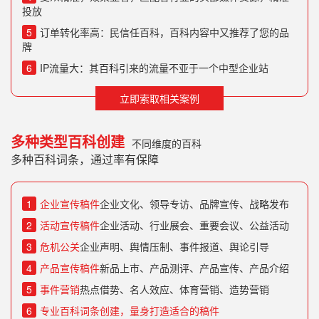
投放
5
订单转化率高：民信任百科，百科内容中又推荐了您的品
牌
6
IP流量大：其百科引来的流量不亚于一个中型企业站
立即索取相关案例
多种类型百科创建
不同维度的百科
多种百科词条，通过率有保障
1
企业宣传稿件
企业文化、领导专访、品牌宣传、战略发布
2
活动宣传稿件
企业活动、行业展会、重要会议、公益活动
3
危机公关
企业声明、舆情压制、事件报道、舆论引导
4
产品宣传稿件
新品上市、产品测评、产品宣传、产品介绍
5
事件营销
热点借势、名人效应、体育营销、造势营销
6
专业百科词条创建，量身打造适合的稿件