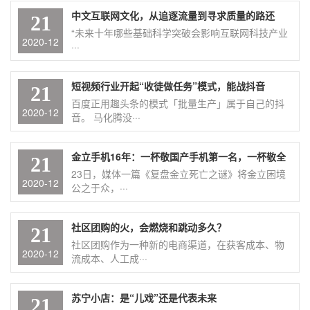
中文互联网文化，从追逐流量到寻求质量的路还
21
“未来十年哪些基础科学突破会影响互联网科技产业
2020-12
···
短视频行业开起“收徒做任务”模式，能战抖音
21
百度正用趣头条的模式「批量生产」属于自己的抖
2020-12
音。 马化腾没···
金立手机16年：一杯敬国产手机第一名，一杯敬全
21
23日，媒体一篇《复盘金立死亡之谜》将金立困境
2020-12
公之于众，···
社区团购的火，会燃烧和跳动多久？
21
社区团购作为一种新的电商渠道，在获客成本、物
2020-12
流成本、人工成···
苏宁小店：是“儿戏”还是代表未来
21