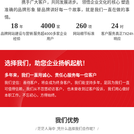
携手广大客户，共同发展进步。 领悟企业文化的核心 塑造
准确的品牌形象 替品牌讲好每一个故事，就是我们一直在做的事
情。
18
4000
260
24
年
家
项
时
品牌网站建设与营销
服务超4000多家企业
网站细节标准
客户服务真正7X24h
经验
用户
响应
选择我们，助您企业扬帆起航！
多年来，我们一直用诚心、责任心服务每一位客户
我们坚信：善待客户，将会成为终身客户。我们能坚持多年，是因为我们一直
可值得信赖。我们从不忽悠初访客户， 也未曾收到过客户投诉， 我们用心做好
本职工作，不忘初心，方得始终。
我们优势
/ 茫茫人海中 ,凭什么选择我们合作呢？ /