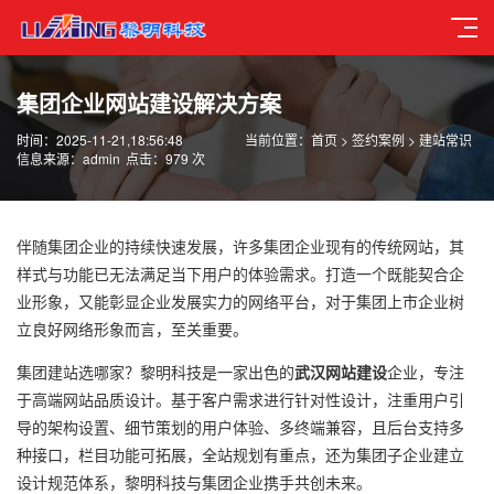
集团企业网站建设解决方案
时间：2025-11-21,18:56:48
当前位置：
首页
>
签约案例
>
建站常识
信息来源：admin
点击：979 次
伴随集团企业的持续快速发展，许多集团企业现有的传统网站，其
样式与功能已无法满足当下用户的体验需求。打造一个既能契合企
业形象，又能彰显企业发展实力的网络平台，对于集团上市企业树
立良好网络形象而言，至关重要。
集团建站选哪家？黎明科技是一家出色的
武汉网站建设
企业，专注
于高端网站品质设计。基于客户需求进行针对性设计，注重用户引
导的架构设置、细节策划的用户体验、多终端兼容，且后台支持多
种接口，栏目功能可拓展，全站规划有重点，还为集团子企业建立
设计规范体系，黎明科技与集团企业携手共创未来。