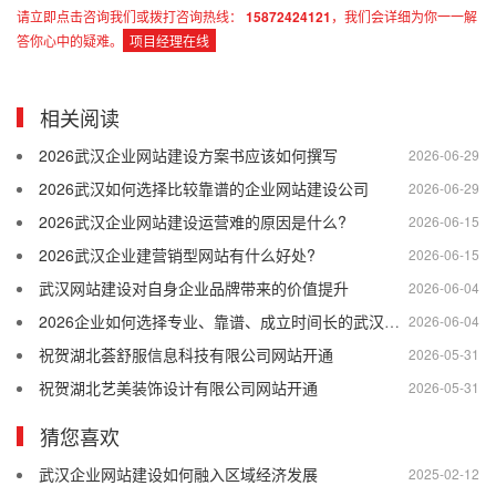
请立即点击咨询我们或拨打咨询热线：
15872424121
，我们会详细为你一一解
答你心中的疑难。
项目经理在线
相关阅读
2026武汉企业网站建设方案书应该如何撰写
2026-06-29
2026武汉如何选择比较靠谱的企业网站建设公司
2026-06-29
2026武汉企业网站建设运营难的原因是什么?
2026-06-15
2026武汉企业建营销型网站有什么好处?
2026-06-15
武汉网站建设对自身企业品牌带来的价值提升
2026-06-04
2026企业如何选择专业、靠谱、成立时间长的武汉网站建设公司
2026-06-04
祝贺湖北荟舒服信息科技有限公司网站开通
2026-05-31
祝贺湖北艺美装饰设计有限公司网站开通
2026-05-31
猜您喜欢
武汉企业网站建设如何融入区域经济发展
2025-02-12