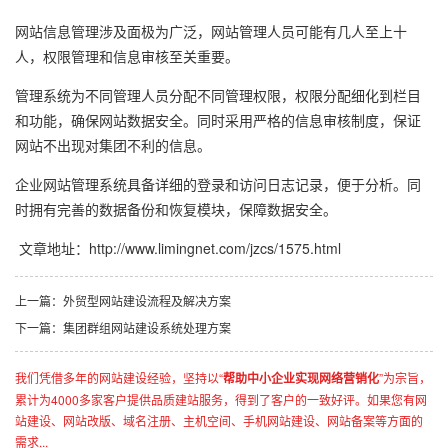
网站信息管理涉及面极为广泛，网站管理人员可能有几人至上十
人，权限管理和信息审核至关重要。
管理系统为不同管理人员分配不同管理权限，权限分配细化到栏目
和功能，确保网站数据安全。同时采用严格的信息审核制度，保证
网站不出现对集团不利的信息。
企业网站管理系统具备详细的登录和访问日志记录，便于分析。同
时拥有完善的数据备份和恢复模块，保障数据安全。
文章地址：
http://www.limingnet.com/jzcs/1575.html
上一篇：外贸型网站建设流程及解决方案
下一篇：集团群组网站建设系统处理方案
我们凭借多年的网站建设经验，坚持以“
帮助中小企业实现网络营销化
”为宗旨，
累计为4000多家客户提供品质建站服务，得到了客户的一致好评。如果您有网
站建设、网站改版、域名注册、主机空间、手机网站建设、网站备案等方面的
需求...