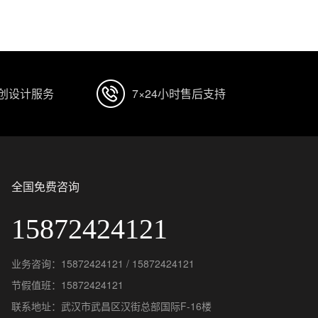
原创设计服务
7×24小时售后支持
全国免费咨询
15872424121
业务咨询：15872424121 / 15872424121
节假值班：15872424121
联系地址：武汉市武昌区汉街总部国际F-16楼